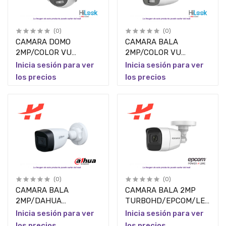
(0)
(0)
CAMARA DOMO
CAMARA BALA
2MP/COLOR VU
2MP/COLOR VU
C/MICROFONO/HILOOK/102
C/MICROFONO/HILOOK/102
Inicia sesión para ver
Inicia sesión para ver
VISION/LENTE
VISION/LENTE
los precios
los precios
2.8MM/POLICARBONATO
2.8MM/POLICARBONATO
(0)
(0)
CAMARA BALA
CAMARA BALA 2MP
2MP/DAHUA
TURBOHD/EPCOM/LENTE
HFW1200CN-A-0280B-
2.8MM/25 MTS
Inicia sesión para ver
Inicia sesión para ver
S5/2.8MM/101
EXT/MICROFONO
los precios
los precios