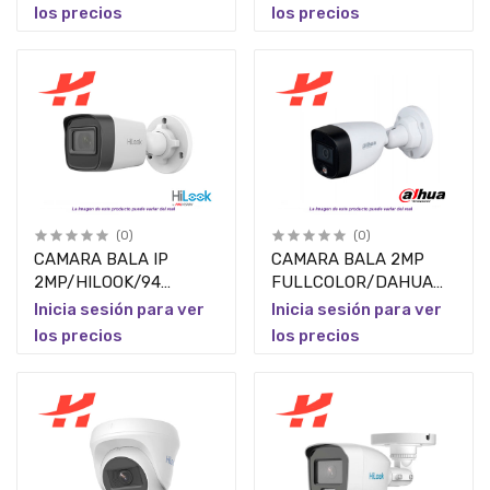
SE/AUDIO
2.8MM/MICROFONO
los precios
los precios
BIDIRECCIONAL/MICROFONO
INT/METALICA/IP66
(0)
(0)
CAMARA BALA IP
CAMARA BALA 2MP
2MP/HILOOK/94
FULLCOLOR/DAHUA
VISION/LENTE 2.8
HFW1209CN-A-LED-
Inicia sesión para ver
Inicia sesión para ver
MM/30MTS
S3/2.8MM/MICROF/107.8
los precios
los precios
IR/POLICARBONATO/EXTERIOR
GRADOS/EXT