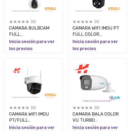
(0)
(0)
CAMARA BULBCAM
CAMARA WIFI IMOU PT
FULL
FULL COLOR
COLOR/5MP/IMOU/DISUASION
10MP/CRUISIER
Inicia sesión para ver
Inicia sesión para ver
ACTIVA/MODO
DUAL/LENTE
los precios
los precios
PRIVACIDAD/AUDIO
FIJO/MICROFONO Y
BIDIRE
ALTAVOZ
(0)
(0)
CAMARA WIFI IMOU
CAMARA BALA COLOR
PT/FULL
VU TURBO
COLOR/5MP/CRUISER
HD/2MP/HILOOK/LENTE
Inicia sesión para ver
Inicia sesión para ver