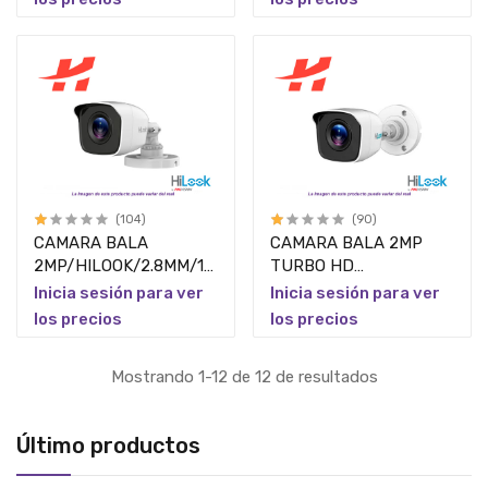
GRADOS/MICROFONO/EXT
(104)
(90)
CAMARA BALA
CAMARA BALA 2MP
2MP/HILOOK/2.8MM/103°/20
TURBO HD
MTS
/HILOOK/2.8
Inicia sesión para ver
Inicia sesión para ver
IR/POLICARBONATO
MM/103°/20MTS
los precios
los precios
IR/METAL/EXTERIOR
Mostrando 1-12 de 12 de resultados
Último productos