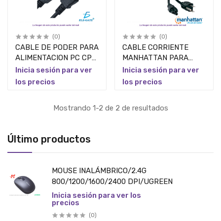
(0)
(0)
CABLE DE PODER PARA
CABLE CORRIENTE
ALIMENTACION PC CPU
MANHATTAN PARA
MONITOR 1.5 MTS ELE-
LAPTOP(TRIPLE)
Inicia sesión para ver
Inicia sesión para ver
GATE
los precios
los precios
Mostrando 1-2 de 2 de resultados
Último productos
MOUSE INALÁMBRICO/2.4G
800/1200/1600/2400 DPI/UGREEN
Inicia sesión para ver los
precios
(0)